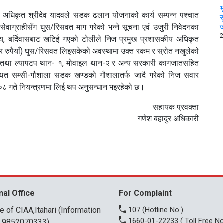
भ
ीय अधिकृत श्रीदेव यादवले सडक ढलान योजनाको कार्य सम्पन्न पश्चात
स
िई सेवाग्राहीसँग घुस/रिसवत माग गरेको भन्ने सूचना एवं उजुरी निवेदनका
ज
2
लय, बर्दिवासबाट खटिई गएको टोलीले निज प्रमुख प्रशासकीय अधिकृत
ार रुपैयाँ) घुस/रिसवत लिइसकेको अवस्थामा उक्त रकम र स्रोत नखुलेको
ँ) तथा ल्यापटप थान- १, मोवाइल थान-२ र अन्य सरकारी कागजातसहित
स्थित सम्सी-गौशाला सडक खण्डको गौशालातर्फ जादै गरेको निज सवार
 गते नियन्त्रणमा लिई थप अनुसन्धान भइरहेको छ।
सहायक प्रवक्ता
गणेश बहादुर अधिकारी
nal Office
For Complaint
ce of CIAA,Itahari (Information
107
(Hotline No.)
1660-01-22233
( Toll Free No
r 9852070333)