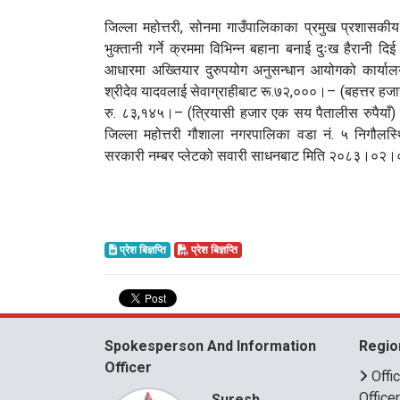
जिल्ला महोत्तरी, सोनमा गाउँपालिकाका प्रमुख प्रशासक
भुक्तानी गर्ने क्रममा विभिन्न बहाना बनाई दुःख हैरानी द
आधारमा अख्तियार दुरुपयोग अनुसन्धान आयोगको कार्या
श्रीदेव यादवलाई सेवाग्राहीबाट रू.७२,०००।– (बहत्तर हज
रु. ८३,१४५।– (त्रियासी हजार एक सय पैतालीस रुपैया
जिल्ला महोत्तरी गौशाला नगरपालिका वडा नं. ५ निगौल
सरकारी नम्बर प्लेटको सवारी साधनबाट मिति २०८३।०२।०८
प्रेश बिज्ञप्ति
प्रेश बिज्ञप्ति
Spokesperson And Information
Regio
Officer
Offi
Office
Suresh