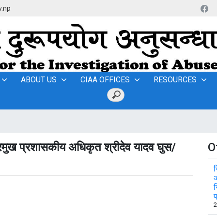
v.np
ABOUT US
CIAA OFFICES
RESOURCES
प्रमुख प्रशासकीय अधिकृत श्रीदेव यादव घुस/
O
ज
अ
र
प
2