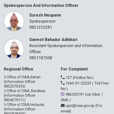
Spokesperson And Information Officer
Suresh Neupane
Spokesperson
9851233281
Ganesh Bahadur Adhikari
Assistant Spokesperson and Information
Officer
9851187308
Regional Office
For Complaint
Office of CIAA,Itahari
107
(Hotline No.)
(Information Officer
1660-01-22233
( Toll Free
9852070333)
No.)
Office of CIAA, Bardibas
986333191
(via Viber /
(Information Officer
SMS )
9854079111)
Office of CIAA,Hetauda
ujuri@ciaa.gov.np
(For
(Information Officer
email)
9845828405)