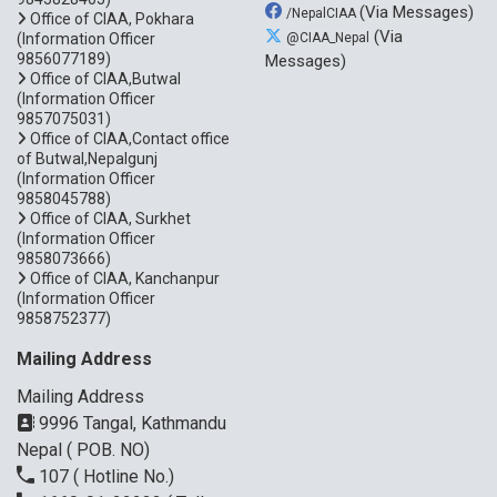
(Via Messages)
/NepalCIAA
Office of CIAA, Pokhara
(Via
(Information Officer
@CIAA_Nepal
9856077189)
Messages)
Office of CIAA,Butwal
(Information Officer
9857075031)
Office of CIAA,Contact office
of Butwal,Nepalgunj
(Information Officer
9858045788)
Office of CIAA, Surkhet
(Information Officer
9858073666)
Office of CIAA, Kanchanpur
(Information Officer
9858752377)
Mailing Address
Mailing Address
9996 Tangal, Kathmandu
Nepal ( POB. NO)
107
( Hotline No.)