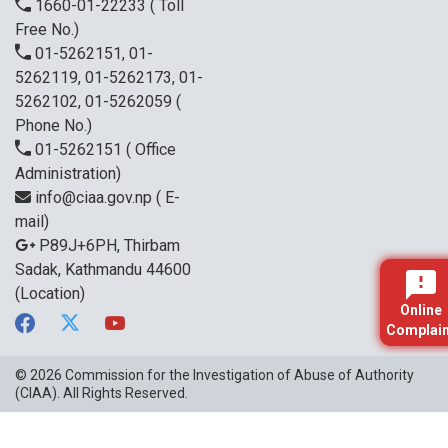
1660-01-22233
( Toll
Free No.)
01-5262151, 01-
5262119, 01-5262173, 01-
5262102, 01-5262059
(
Phone No.)
01-5262151
( Office
Administration)
info@ciaa.gov.np
( E-
mail)
P89J+6PH, Thirbam
Sadak, Kathmandu 44600
(Location)
Online
Complain
© 2026
Commission for the Investigation of Abuse of Authority
(CIAA)
. All Rights Reserved.