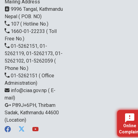
Mailing Address
9996 Tangal, Kathmandu
Nepal ( POB. NO)
107
( Hotline No.)
1660-01-22233
( Toll
Free No.)
01-5262151, 01-
5262119, 01-5262173, 01-
5262102, 01-5262059
(
Phone No.)
01-5262151
( Office
Administration)
info@ciaa.gov.np
( E-
mail)
P89J+6PH, Thirbam
Sadak, Kathmandu 44600
(Location)
Online
Complain