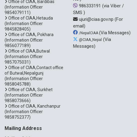
Office of CIAA, Bardibas
986333191
(via Viber /
(Information Officer
SMS )
9854079111)
Office of CIAA,Hetauda
ujuri@ciaa.gov.np
(For
(Information Officer
email)
9845828405)
(Via Messages)
/NepalCIAA
Office of CIAA, Pokhara
(Via
(Information Officer
@CIAA_Nepal
9856077189)
Messages)
Office of CIAA,Butwal
(Information Officer
9857075031)
Office of CIAA,Contact office
of Butwal,Nepalgunj
(Information Officer
9858045788)
Office of CIAA, Surkhet
(Information Officer
9858073666)
Office of CIAA, Kanchanpur
(Information Officer
9858752377)
Mailing Address