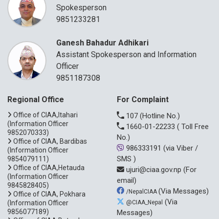
Spokesperson
9851233281
Ganesh Bahadur Adhikari
Assistant Spokesperson and Information
Officer
9851187308
Regional Office
For Complaint
Office of CIAA,Itahari
107
(Hotline No.)
(Information Officer
1660-01-22233
( Toll Free
9852070333)
No.)
Office of CIAA, Bardibas
986333191
(via Viber /
(Information Officer
SMS )
9854079111)
Office of CIAA,Hetauda
ujuri@ciaa.gov.np
(For
(Information Officer
email)
9845828405)
(Via Messages)
/NepalCIAA
Office of CIAA, Pokhara
(Via
(Information Officer
@CIAA_Nepal
9856077189)
Messages)