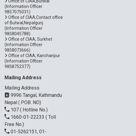
Office of CIAA,Butwal
(Information Officer
9857075031)
Office of CIAA,Contact office
of Butwal,Nepalgunj
(Information Officer
9858045788)
Office of CIAA, Surkhet
(Information Officer
9858073666)
Office of CIAA, Kanchanpur
(Information Officer
9858752377)
Mailing Address
Mailing Address
9996 Tangal, Kathmandu
Nepal ( POB. NO)
107
( Hotline No.)
1660-01-22233
( Toll
Free No.)
01-5262151, 01-