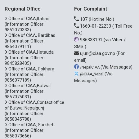
Regional Office
For Complaint
Office of CIAA,Itahari
107
(Hotline No.)
(Information Officer
1660-01-22233
( Toll Free
9852070333)
No.)
Office of CIAA, Bardibas
986333191
(via Viber /
(Information Officer
SMS )
9854079111)
Office of CIAA,Hetauda
ujuri@ciaa.gov.np
(For
(Information Officer
email)
9845828405)
(Via Messages)
/NepalCIAA
Office of CIAA, Pokhara
(Via
(Information Officer
@CIAA_Nepal
9856077189)
Messages)
Office of CIAA,Butwal
(Information Officer
9857075031)
Office of CIAA,Contact office
of Butwal,Nepalgunj
(Information Officer
9858045788)
Office of CIAA, Surkhet
(Information Officer
9858073666)