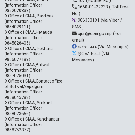
107
(Hotline No.)
(Information Officer
1660-01-22233
( Toll Free
9852070333)
No.)
Office of CIAA, Bardibas
986333191
(via Viber /
(Information Officer
SMS )
9854079111)
Office of CIAA,Hetauda
ujuri@ciaa.gov.np
(For
(Information Officer
email)
9845828405)
(Via Messages)
/NepalCIAA
Office of CIAA, Pokhara
(Via
(Information Officer
@CIAA_Nepal
9856077189)
Messages)
Office of CIAA,Butwal
(Information Officer
9857075031)
Office of CIAA,Contact office
of Butwal,Nepalgunj
(Information Officer
9858045788)
Office of CIAA, Surkhet
(Information Officer
9858073666)
Office of CIAA, Kanchanpur
(Information Officer
9858752377)