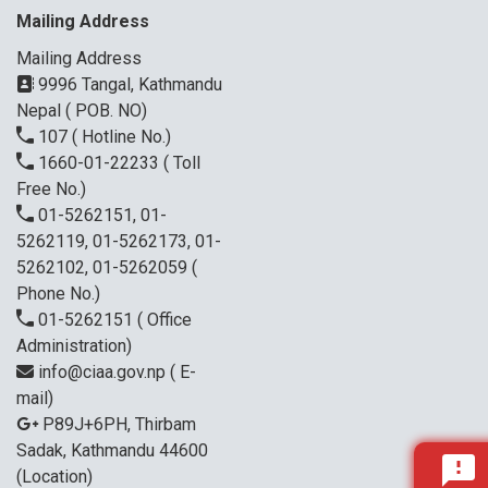
Mailing Address
Mailing Address
9996 Tangal, Kathmandu
Nepal ( POB. NO)
107
( Hotline No.)
1660-01-22233
( Toll
Free No.)
01-5262151, 01-
5262119, 01-5262173, 01-
5262102, 01-5262059
(
Phone No.)
01-5262151
( Office
Administration)
info@ciaa.gov.np
( E-
mail)
P89J+6PH, Thirbam
Sadak, Kathmandu 44600
(Location)