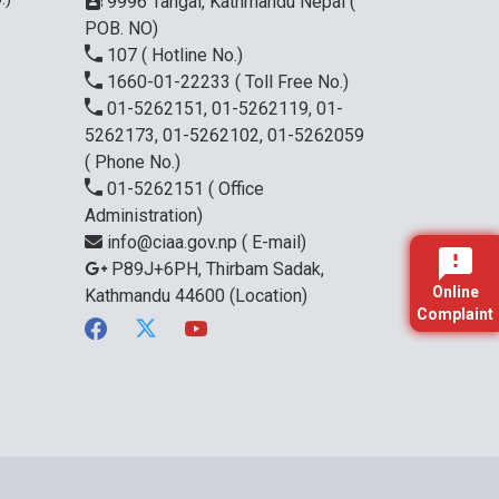
9996 Tangal, Kathmandu Nepal (
POB. NO)
107
( Hotline No.)
1660-01-22233
( Toll Free No.)
01-5262151, 01-5262119, 01-
5262173, 01-5262102, 01-5262059
( Phone No.)
01-5262151
( Office
Administration)
info@ciaa.gov.np
( E-mail)
P89J+6PH, Thirbam Sadak,
Online
Kathmandu 44600
(Location)
Complaint