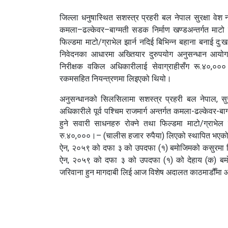
जिल्ला धनुषास्थित सशस्त्र प्रहरी बल नेपाल सुरक्षा वेश
कमला–ढल्केवर–बाग्मती सडक निर्माण खण्डअन्तर्गत माटो त
फिल्डमा माटो/ग्राभेल झार्न नदिई बिभिन्न बहाना बनाई दु:ख
निवेदनका आधारमा अख्तियार दुरुपयोग अनुसन्धान आयोग
निरीक्षक वकिल अधिकारीलाई सेवाग्राहीसँग रू.४०,००
रकमसहित नियन्त्रणमा लिइएको थियो।
अनुसन्धानको सिलसिलामा सशस्त्र प्रहरी बल नेपाल, सुरक
अधिकारीले पूर्व पश्चिम राजमार्ग अन्तर्गत कमला-ढल्केवर-बाग
हुने सवारी साधनहरु रोक्ने तथा फिल्डमा माटो/ग्राभेल
रु.४०,०००।– (चालीस हजार रुपैया) लिएको स्थापित भएकोल
ऐन, २०५९ को दफा ३ को उपदफा (१) बमोजिमको कसुरमा बिग
ऐन, २०५९ को दफा ३ को उपदफा (१) को देहाय (क) बम
जरिवाना हुन मागदाबी लिई आज विशेष अदालत काठमाडौँमा 