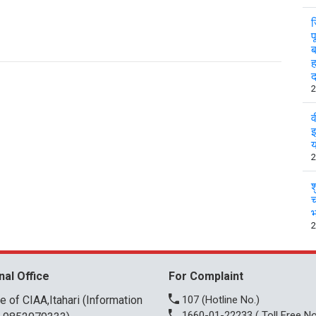
ज
प
ब
ह
2
व
इ
य
2
श
च
भ
2
nal Office
For Complaint
ce of CIAA,Itahari (Information
107
(Hotline No.)
1660-01-22233
( Toll Free No