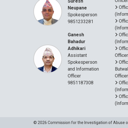
Office
Suresh
Offi
Neupane
(Infor
Spokesperson
Offi
9851233281
(Infor
Ganesh
Offi
Bahadur
(Infor
Adhikari
Offi
Assistant
Office
Spokesperson
Offi
and Information
Butwal
Officer
Office
9851187308
Offi
(Infor
Offi
(Infor
© 2026
Commission for the Investigation of Abuse o