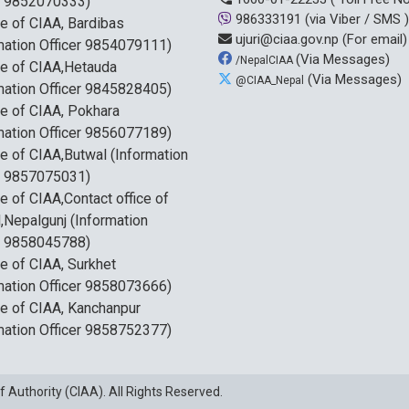
r 9852070333)
986333191
(via Viber / SMS )
ce of CIAA, Bardibas
ujuri@ciaa.gov.np
(For email)
mation Officer 9854079111)
(Via Messages)
/NepalCIAA
ce of CIAA,Hetauda
(Via Messages)
@CIAA_Nepal
mation Officer 9845828405)
ce of CIAA, Pokhara
mation Officer 9856077189)
ce of CIAA,Butwal (Information
r 9857075031)
ce of CIAA,Contact office of
,Nepalgunj (Information
r 9858045788)
ce of CIAA, Surkhet
mation Officer 9858073666)
ce of CIAA, Kanchanpur
mation Officer 9858752377)
f Authority (CIAA)
. All Rights Reserved.