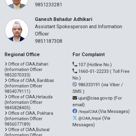
9851233281
Ganesh Bahadur Adhikari
Assistant Spokesperson and Information
Officer
9851187308
Regional Office
For Complaint
Office of CIAA,Itahari
107
(Hotline No.)
(Information Officer
1660-01-22233
( Toll Free
9852070333)
No.)
Office of CIAA, Bardibas
986333191
(via Viber /
(Information Officer
SMS )
9854079111)
Office of CIAA,Hetauda
ujuri@ciaa.gov.np
(For
(Information Officer
email)
9845828405)
(Via Messages)
/NepalCIAA
Office of CIAA, Pokhara
(Via
(Information Officer
@CIAA_Nepal
9856077189)
Messages)
Office of CIAA,Butwal
(Information Officer