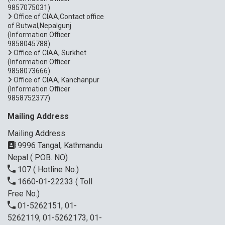
9857075031)
Office of CIAA,Contact office
of Butwal,Nepalgunj
(Information Officer
9858045788)
Office of CIAA, Surkhet
(Information Officer
9858073666)
Office of CIAA, Kanchanpur
(Information Officer
9858752377)
Mailing Address
Mailing Address
9996 Tangal, Kathmandu
Nepal ( POB. NO)
107
( Hotline No.)
1660-01-22233
( Toll
Free No.)
01-5262151, 01-
5262119, 01-5262173, 01-