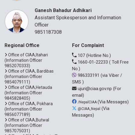
Ganesh Bahadur Adhikari
Assistant Spokesperson and Information
Officer
9851187308
Regional Office
For Complaint
Office of CIAA,Itahari
107
(Hotline No.)
(Information Officer
1660-01-22233
( Toll Free
9852070333)
No.)
Office of CIAA, Bardibas
986333191
(via Viber /
(Information Officer
SMS )
9854079111)
Office of CIAA,Hetauda
ujuri@ciaa.gov.np
(For
(Information Officer
email)
9845828405)
(Via Messages)
/NepalCIAA
Office of CIAA, Pokhara
(Via
(Information Officer
@CIAA_Nepal
9856077189)
Messages)
Office of CIAA,Butwal
(Information Officer
9857075031)