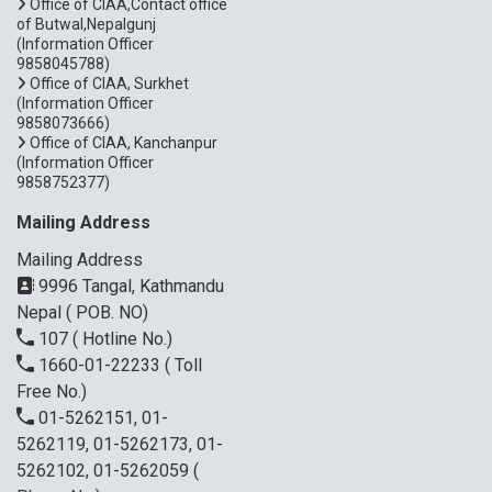
Office of CIAA,Contact office
of Butwal,Nepalgunj
(Information Officer
9858045788)
Office of CIAA, Surkhet
(Information Officer
9858073666)
Office of CIAA, Kanchanpur
(Information Officer
9858752377)
Mailing Address
Mailing Address
9996 Tangal, Kathmandu
Nepal ( POB. NO)
107
( Hotline No.)
1660-01-22233
( Toll
Free No.)
01-5262151, 01-
5262119, 01-5262173, 01-
5262102, 01-5262059
(