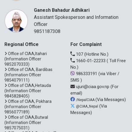
Ganesh Bahadur Adhikari
Assistant Spokesperson and Information
Officer
9851187308
Regional Office
For Complaint
Office of CIAA,Itahari
107
(Hotline No.)
(Information Officer
1660-01-22233
( Toll Free
9852070333)
No.)
Office of CIAA, Bardibas
986333191
(via Viber /
(Information Officer
SMS )
9854079111)
Office of CIAA,Hetauda
ujuri@ciaa.gov.np
(For
(Information Officer
email)
9845828405)
(Via Messages)
/NepalCIAA
Office of CIAA, Pokhara
(Via
(Information Officer
@CIAA_Nepal
9856077189)
Messages)
Office of CIAA,Butwal
(Information Officer
9857075031)