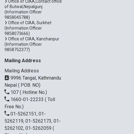
Office of CIAA,Contact office
of Butwal,Nepalgunj
(Information Officer
9858045788)
Office of CIAA, Surkhet
(Information Officer
9858073666)
Office of CIAA, Kanchanpur
(Information Officer
9858752377)
Mailing Address
Mailing Address
9996 Tangal, Kathmandu
Nepal ( POB. NO)
107
( Hotline No.)
1660-01-22233
( Toll
Free No.)
01-5262151, 01-
5262119, 01-5262173, 01-
5262102, 01-5262059
(