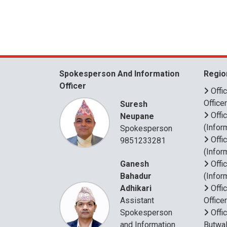
Spokesperson And Information
Regio
Officer
Offi
Office
Suresh
Offi
Neupane
(Infor
Spokesperson
Offi
9851233281
(Infor
Ganesh
Offi
Bahadur
(Infor
Adhikari
Offi
Assistant
Office
Spokesperson
Offi
and Information
Butwal