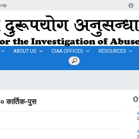
v.np
ABOUT US
CIAA OFFICES
RESOURCES
O
० कार्तिक-पुस
अ
2
अ
2