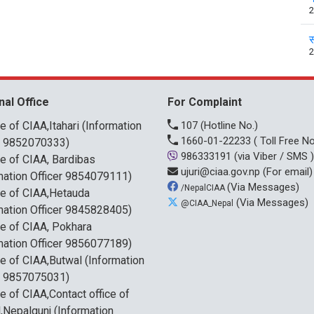
2
स
2
nal Office
For Complaint
ce of CIAA,Itahari (Information
107
(Hotline No.)
1660-01-22233
( Toll Free No
r 9852070333)
986333191
(via Viber / SMS )
ce of CIAA, Bardibas
ujuri@ciaa.gov.np
(For email)
mation Officer 9854079111)
(Via Messages)
/NepalCIAA
ce of CIAA,Hetauda
(Via Messages)
@CIAA_Nepal
mation Officer 9845828405)
ce of CIAA, Pokhara
mation Officer 9856077189)
ce of CIAA,Butwal (Information
r 9857075031)
ce of CIAA,Contact office of
,Nepalgunj (Information