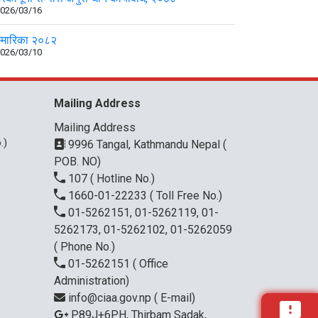
026/03/16
्मारिका २०८२
026/03/10
Mailing Address
Mailing Address
.)
9996 Tangal, Kathmandu Nepal (
POB. NO)
107
( Hotline No.)
1660-01-22233
( Toll Free No.)
01-5262151, 01-5262119, 01-
5262173, 01-5262102, 01-5262059
( Phone No.)
01-5262151
( Office
Administration)
info@ciaa.gov.np
( E-mail)
P89J+6PH, Thirbam Sadak,