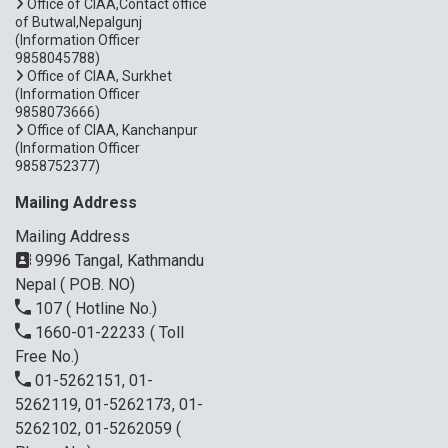
Office of CIAA,Contact office
of Butwal,Nepalgunj
(Information Officer
9858045788)
Office of CIAA, Surkhet
(Information Officer
9858073666)
Office of CIAA, Kanchanpur
(Information Officer
9858752377)
Mailing Address
Mailing Address
9996 Tangal, Kathmandu
Nepal ( POB. NO)
107
( Hotline No.)
1660-01-22233
( Toll
Free No.)
01-5262151, 01-
5262119, 01-5262173, 01-
5262102, 01-5262059
(