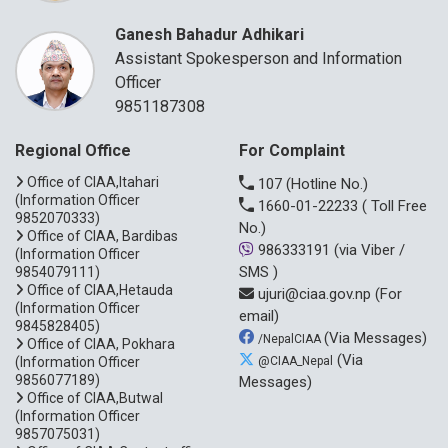
Ganesh Bahadur Adhikari
Assistant Spokesperson and Information
Officer
9851187308
Regional Office
For Complaint
Office of CIAA,Itahari
107
(Hotline No.)
(Information Officer
1660-01-22233
( Toll Free
9852070333)
No.)
Office of CIAA, Bardibas
986333191
(via Viber /
(Information Officer
SMS )
9854079111)
Office of CIAA,Hetauda
ujuri@ciaa.gov.np
(For
(Information Officer
email)
9845828405)
(Via Messages)
/NepalCIAA
Office of CIAA, Pokhara
(Via
(Information Officer
@CIAA_Nepal
9856077189)
Messages)
Office of CIAA,Butwal
(Information Officer
9857075031)