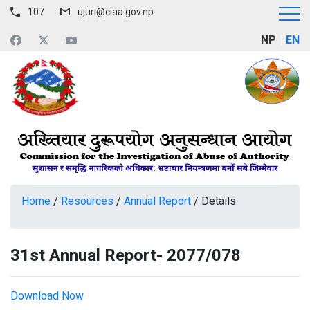
107
ujuri@ciaa.gov.np
NP
EN
Home
/
Resources
/
Annual Report
/
Details
31st Annual Report- 2077/078
Download Now