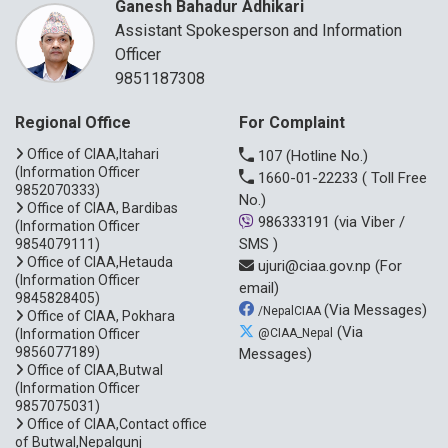
Ganesh Bahadur Adhikari
Assistant Spokesperson and Information
Officer
9851187308
Regional Office
For Complaint
Office of CIAA,Itahari
107
(Hotline No.)
(Information Officer
1660-01-22233
( Toll Free
9852070333)
No.)
Office of CIAA, Bardibas
986333191
(via Viber /
(Information Officer
SMS )
9854079111)
Office of CIAA,Hetauda
ujuri@ciaa.gov.np
(For
(Information Officer
email)
9845828405)
(Via Messages)
/NepalCIAA
Office of CIAA, Pokhara
(Via
(Information Officer
@CIAA_Nepal
9856077189)
Messages)
Office of CIAA,Butwal
(Information Officer
9857075031)
Office of CIAA,Contact office
of Butwal,Nepalgunj