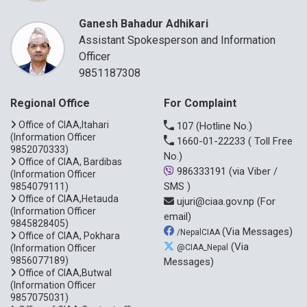
Ganesh Bahadur Adhikari
Assistant Spokesperson and Information
Officer
9851187308
Regional Office
For Complaint
Office of CIAA,Itahari
107
(Hotline No.)
(Information Officer
1660-01-22233
( Toll Free
9852070333)
No.)
Office of CIAA, Bardibas
986333191
(via Viber /
(Information Officer
SMS )
9854079111)
Office of CIAA,Hetauda
ujuri@ciaa.gov.np
(For
(Information Officer
email)
9845828405)
(Via Messages)
/NepalCIAA
Office of CIAA, Pokhara
(Via
(Information Officer
@CIAA_Nepal
9856077189)
Messages)
Office of CIAA,Butwal
(Information Officer
9857075031)