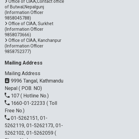
Office of CIAA,Contact office
of Butwal,Nepalgunj
(Information Officer
9858045788)
Office of CIAA, Surkhet
(Information Officer
9858073666)
Office of CIAA, Kanchanpur
(Information Officer
9858752377)
Mailing Address
Mailing Address
9996 Tangal, Kathmandu
Nepal ( POB. NO)
107
( Hotline No.)
1660-01-22233
( Toll
Free No.)
01-5262151, 01-
5262119, 01-5262173, 01-
5262102, 01-5262059
(