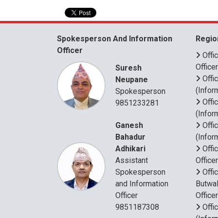
Spokesperson And Information
Regio
Officer
Offi
Office
Suresh
Offi
Neupane
(Infor
Spokesperson
Offi
9851233281
(Infor
Ganesh
Offi
Bahadur
(Infor
Adhikari
Offi
Assistant
Office
Spokesperson
Offi
and Information
Butwal
Officer
Office
9851187308
Offi