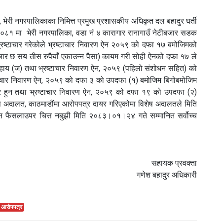
भेरी नगरपालिकाका निमित्त प्रमुख प्रशासकीय अधिकृत दल बहादुर घर्ती
०८१ मा भेरी नगरपालिका, वडा नं ४ कारागार रानागाउँ नेटीबजार सडक
 भ्रष्टाचार गरेकोले भ्रष्टाचार निवारण ऐन २०५९ को दफा १७ बमोजिमको
ार छ सय तीस रुपैयाँ एकाउन्न पैसा) कायम गरी सोही ऐनको दफा १७ ले
ेहाय (ज) तथा भ्रष्टाचार निवारण ऐन, २०५९ (पहिलो संशोधन सहित) को
टाचार निवारण ऐन, २०५९ को दफा ३ को उपदफा (१) बमोजिम बिगोबमोजिम
हुन तथा भ्रष्टाचार निवारण ऐन, २०५९ को दफा १९ को उपदफा (२)
ष अदालत, काठमाडौंमा आरोपपत्र दायर गरिएकोमा विशेष अदालतले मिति
ैसलाउपर चित्त नबुझी मिति २०८३।०१।२४ गते सम्मानित सर्वोच्च
सहायक प्रवक्ता
गणेश बहादुर अधिकारी
न आरोपपत्र