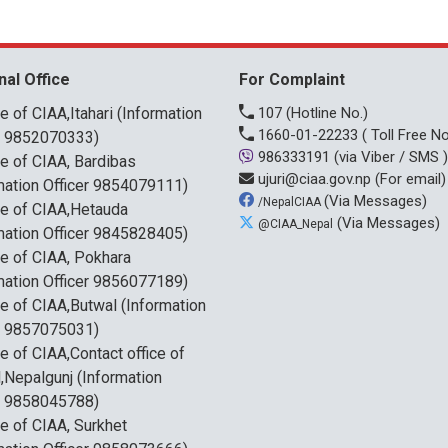
nal Office
For Complaint
ce of CIAA,Itahari (Information
107
(Hotline No.)
1660-01-22233
( Toll Free No
r 9852070333)
986333191
(via Viber / SMS )
ce of CIAA, Bardibas
ujuri@ciaa.gov.np
(For email)
mation Officer 9854079111)
(Via Messages)
/NepalCIAA
ce of CIAA,Hetauda
(Via Messages)
@CIAA_Nepal
mation Officer 9845828405)
ce of CIAA, Pokhara
mation Officer 9856077189)
ce of CIAA,Butwal (Information
r 9857075031)
ce of CIAA,Contact office of
,Nepalgunj (Information
r 9858045788)
ce of CIAA, Surkhet