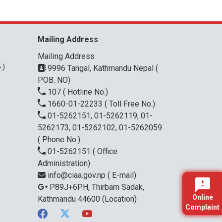
Mailing Address
Mailing Address
.)
9996 Tangal, Kathmandu Nepal (
POB. NO)
107
( Hotline No.)
1660-01-22233
( Toll Free No.)
01-5262151, 01-5262119, 01-
5262173, 01-5262102, 01-5262059
( Phone No.)
01-5262151
( Office
Administration)
info@ciaa.gov.np
( E-mail)
P89J+6PH, Thirbam Sadak,
Online
Kathmandu 44600
(Location)
Complaint