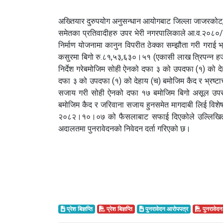
अख्तियार दुरुपयोग अनुसन्धान आयोगबाट जिल्ला जाजरकोट, 
समेतका प्रतिवादीहरु उपर भेरी नगरपालिकाले आ.व.२०८०/
निर्माण योजनामा कानुन विपरीत ठेक्का सम्झौता गरी गराई
कसुरमा बिगो रु.८१,५३,६३०।५१ (एकासी लाख त्रिपन्न हज
निर्देश गरेबमोजिम सोही ऐनको दफा ३ को उपदफा (१) को द
दफा ३ को उपदफा (१) को देहाय (च) बमोजिम कैद र भ्रष्
सजाय गरी सोही ऐनको दफा १७ बमोजिम बिगो असूल उपर 
बमोजिम कैद र जरिवाना सजाय हुनसमेत मागदाबी लिई विशे
२०८२।१०।०७ को फैसलाबाट सफाई दिएकोले उल्लिखित फ
अदालतमा पुनरावेदनको निवेदन दर्ता गरिएको छ।
प्रेश बिज्ञप्ति
प्रेश बिज्ञप्ति
पुनरावेदन आरोपपत्र
पुनरावेद