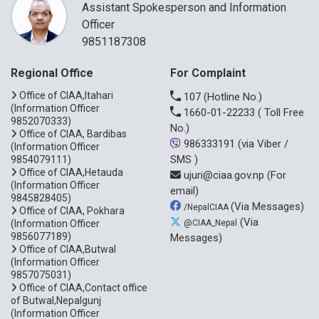
Assistant Spokesperson and Information
Officer
9851187308
Regional Office
For Complaint
Office of CIAA,Itahari
107
(Hotline No.)
(Information Officer
1660-01-22233
( Toll Free
9852070333)
No.)
Office of CIAA, Bardibas
986333191
(via Viber /
(Information Officer
SMS )
9854079111)
Office of CIAA,Hetauda
ujuri@ciaa.gov.np
(For
(Information Officer
email)
9845828405)
(Via Messages)
/NepalCIAA
Office of CIAA, Pokhara
(Via
(Information Officer
@CIAA_Nepal
9856077189)
Messages)
Office of CIAA,Butwal
(Information Officer
9857075031)
Office of CIAA,Contact office
of Butwal,Nepalgunj
(Information Officer