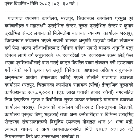
प्रेस विज्ञप्ति:- मिति २०८२।०२।३० गते ।
----------------------------------------------------
यातायात व्यवस्था कार्यालय, भरतपुर, चितवनका कार्यालय प्रमुख एवं
कर्मचारीहरु र महालक्ष्मी ड्राईभिङ सेन्टर, गुरुङ ड्राईभिङ सेन्टर र कुमार
ड्राईभिङ सेन्टर लगायतको मिलेमतोमा यातायात व्यवस्था कार्यालय भरतपुर,
चितवनबाट संचालन भएको सवारी चालक अनुमति पत्रको परीक्षा संचालन
गर्दा फेल भएका परीक्षार्थीहरुबाट बिभिन्न वर्गका सवारी चालक अनुमति पत्र
दिनका लागि वर्ग अनुसारको १५ हजारदेखी २५ हजारसम्म रकम लिई फेल
भएका प्रशिक्षार्थीलाई पास गराई कानून विपरित रकम संकलन गरी भ्रष्टाचार
गर्ने गरेको भन्ने सूचना एवं उजुरी निवेदनका आधारमा अख्तियार दुरुपयोग
अनुसन्धान आयोग, टंगालबाट खटिई गएको टोलीले यातायात व्यवस्था
कार्यालय भरतपुर, चितवनका कार्यालय सहायक (पाँचौं) ईन्द्रजित गुरुङको
कार्यकक्षबाट रु.१,८५,०००।–(एक लाख पचासी हजार रुपैयाँ) नगदसहित
निज ईन्द्रजित गुरुङ र बिचौलिया सुरज पाठक समेतलाई यातायात व्यवस्था
कार्यालय भरतपुर, चितवनको कार्यालय परिसरबाट नियन्त्रणमा लिइएको,
कार्यालय प्रमुख बिष्णु भट्टराई तथा अन्य कर्मचारीहरु र बिभिन्न ड्राइभिइ
सेन्टरका संचालकहरुको बिद्युतिय उपकरण मोबाइल थान-३१ भन्दा बढी,
ल्याप्टप थान-२ र अन्य कागजातहरुसमेत मिति २०८२।०२।३० गते
नियन्त्रणमा लिई थप अनुसन्धान भइरहेको छ।