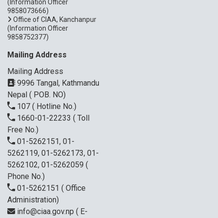
(Information Officer
9858073666)
Office of CIAA, Kanchanpur
(Information Officer
9858752377)
Mailing Address
Mailing Address
9996 Tangal, Kathmandu
Nepal ( POB. NO)
107
( Hotline No.)
1660-01-22233
( Toll
Free No.)
01-5262151, 01-
5262119, 01-5262173, 01-
5262102, 01-5262059
(
Phone No.)
01-5262151
( Office
Administration)
info@ciaa.gov.np
( E-