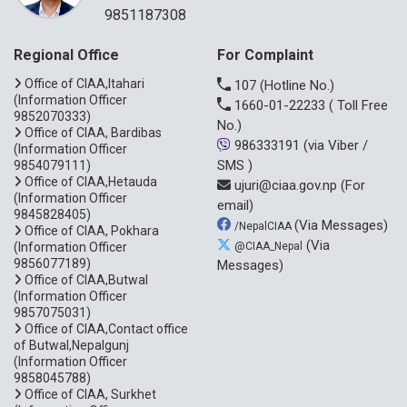
9851187308
Regional Office
For Complaint
Office of CIAA,Itahari
107
(Hotline No.)
(Information Officer
1660-01-22233
( Toll Free
9852070333)
No.)
Office of CIAA, Bardibas
986333191
(via Viber /
(Information Officer
SMS )
9854079111)
Office of CIAA,Hetauda
ujuri@ciaa.gov.np
(For
(Information Officer
email)
9845828405)
(Via Messages)
/NepalCIAA
Office of CIAA, Pokhara
(Via
(Information Officer
@CIAA_Nepal
9856077189)
Messages)
Office of CIAA,Butwal
(Information Officer
9857075031)
Office of CIAA,Contact office
of Butwal,Nepalgunj
(Information Officer
9858045788)
Office of CIAA, Surkhet