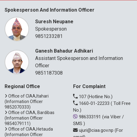
Spokesperson And Information Officer
Suresh Neupane
Spokesperson
9851233281
Ganesh Bahadur Adhikari
Assistant Spokesperson and Information
Officer
9851187308
Regional Office
For Complaint
Office of CIAA,Itahari
107
(Hotline No.)
(Information Officer
1660-01-22233
( Toll Free
9852070333)
No.)
Office of CIAA, Bardibas
986333191
(via Viber /
(Information Officer
SMS )
9854079111)
Office of CIAA,Hetauda
ujuri@ciaa.gov.np
(For
(Information Officer
email)