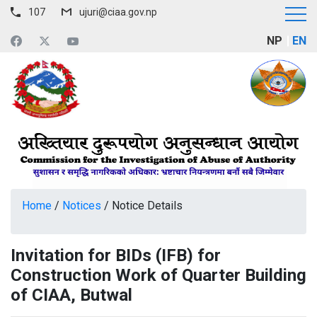
107
ujuri@ciaa.gov.np
NP
EN
Home
/
Notices
/
Notice Details
Invitation for BIDs (IFB) for
Construction Work of Quarter Building
of CIAA, Butwal