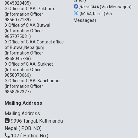
9845828405)
(Via Messages)
/NepalCIAA
Office of CIAA, Pokhara
(Via
(Information Officer
@CIAA_Nepal
9856077189)
Messages)
Office of CIAA,Butwal
(Information Officer
9857075031)
Office of CIAA,Contact office
of Butwal,Nepalgunj
(Information Officer
9858045788)
Office of CIAA, Surkhet
(Information Officer
9858073666)
Office of CIAA, Kanchanpur
(Information Officer
9858752377)
Mailing Address
Mailing Address
9996 Tangal, Kathmandu
Nepal ( POB. NO)
107
( Hotline No.)