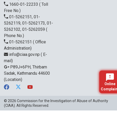
1660-01-22233
( Toll
Free No.)
01-5262151, 01-
5262119, 01-5262173, 01-
5262102, 01-5262059
(
Phone No.)
01-5262151
( Office
Administration)
info@ciaa.gov.np
( E-
mail)
P89J+6PH, Thirbam
Sadak, Kathmandu 44600
(Location)
Online
Complain
© 2026
Commission for the Investigation of Abuse of Authority
(CIAA)
. All Rights Reserved.