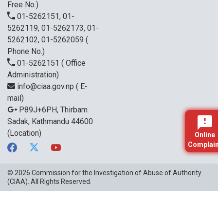
Free No.)
01-5262151, 01-
5262119, 01-5262173, 01-
5262102, 01-5262059
(
Phone No.)
01-5262151
( Office
Administration)
info@ciaa.gov.np
( E-
mail)
P89J+6PH, Thirbam
Sadak, Kathmandu 44600
(Location)
Online
Complain
© 2026
Commission for the Investigation of Abuse of Authority
(CIAA)
. All Rights Reserved.