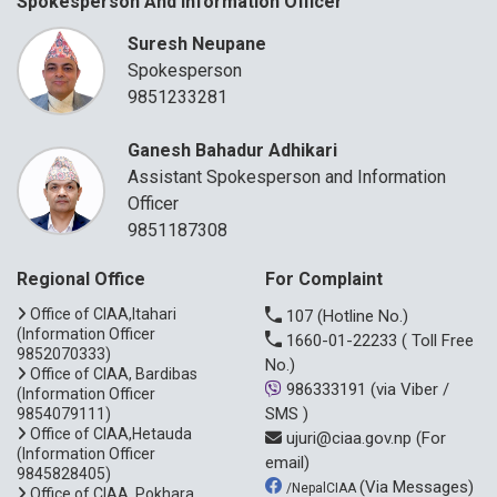
Spokesperson And Information Officer
Suresh Neupane
Spokesperson
9851233281
Ganesh Bahadur Adhikari
Assistant Spokesperson and Information
Officer
9851187308
Regional Office
For Complaint
Office of CIAA,Itahari
107
(Hotline No.)
(Information Officer
1660-01-22233
( Toll Free
9852070333)
No.)
Office of CIAA, Bardibas
986333191
(via Viber /
(Information Officer
SMS )
9854079111)
Office of CIAA,Hetauda
ujuri@ciaa.gov.np
(For
(Information Officer
email)
9845828405)
(Via Messages)
/NepalCIAA
Office of CIAA, Pokhara