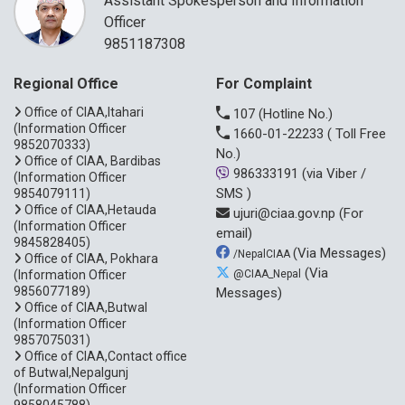
Assistant Spokesperson and Information
Officer
9851187308
Regional Office
For Complaint
Office of CIAA,Itahari
107
(Hotline No.)
(Information Officer
1660-01-22233
( Toll Free
9852070333)
No.)
Office of CIAA, Bardibas
986333191
(via Viber /
(Information Officer
SMS )
9854079111)
Office of CIAA,Hetauda
ujuri@ciaa.gov.np
(For
(Information Officer
email)
9845828405)
(Via Messages)
/NepalCIAA
Office of CIAA, Pokhara
(Via
(Information Officer
@CIAA_Nepal
9856077189)
Messages)
Office of CIAA,Butwal
(Information Officer
9857075031)
Office of CIAA,Contact office
of Butwal,Nepalgunj
(Information Officer
9858045788)