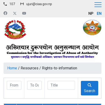
107
ujuri@ciaa.gov.np
NP
EN
Home
/
Resources
/
Rights-to-information
Search